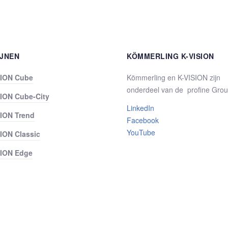
IJNEN
KÖMMERLING K-VISION
SION Cube
Kömmerling en K-VISION zijn
onderdeel van de profine Gro
SION Cube-City
LinkedIn
SION Trend
Facebook
YouTube
ION Classic
SION Edge